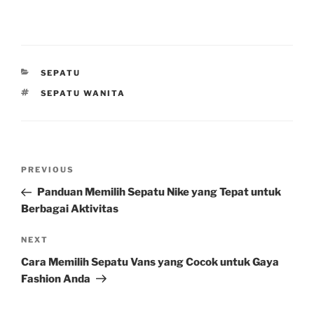
CATEGORIES
SEPATU
TAGS
SEPATU WANITA
Post
Previous
PREVIOUS
navigation
Post
Panduan Memilih Sepatu Nike yang Tepat untuk
Berbagai Aktivitas
Next
NEXT
Post
Cara Memilih Sepatu Vans yang Cocok untuk Gaya
Fashion Anda