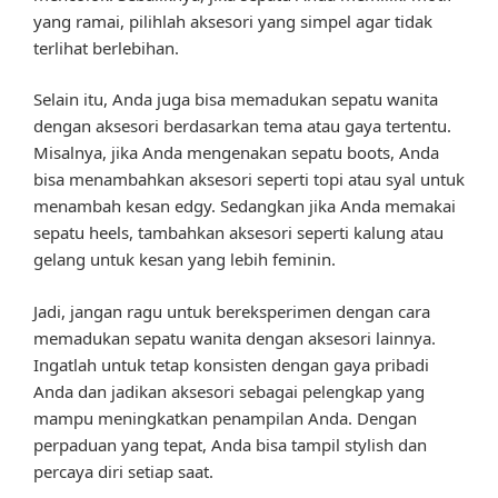
yang ramai, pilihlah aksesori yang simpel agar tidak
terlihat berlebihan.
Selain itu, Anda juga bisa memadukan sepatu wanita
dengan aksesori berdasarkan tema atau gaya tertentu.
Misalnya, jika Anda mengenakan sepatu boots, Anda
bisa menambahkan aksesori seperti topi atau syal untuk
menambah kesan edgy. Sedangkan jika Anda memakai
sepatu heels, tambahkan aksesori seperti kalung atau
gelang untuk kesan yang lebih feminin.
Jadi, jangan ragu untuk bereksperimen dengan cara
memadukan sepatu wanita dengan aksesori lainnya.
Ingatlah untuk tetap konsisten dengan gaya pribadi
Anda dan jadikan aksesori sebagai pelengkap yang
mampu meningkatkan penampilan Anda. Dengan
perpaduan yang tepat, Anda bisa tampil stylish dan
percaya diri setiap saat.