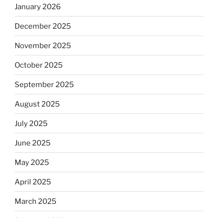
January 2026
December 2025
November 2025
October 2025
September 2025
August 2025
July 2025
June 2025
May 2025
April 2025
March 2025