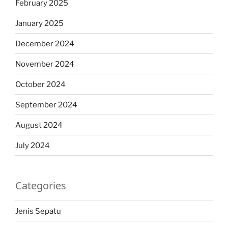
February 2025
January 2025
December 2024
November 2024
October 2024
September 2024
August 2024
July 2024
Categories
Jenis Sepatu