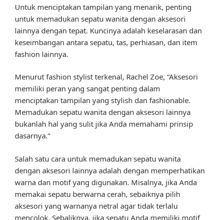
Untuk menciptakan tampilan yang menarik, penting
untuk memadukan sepatu wanita dengan aksesori
lainnya dengan tepat. Kuncinya adalah keselarasan dan
keseimbangan antara sepatu, tas, perhiasan, dan item
fashion lainnya.
Menurut fashion stylist terkenal, Rachel Zoe, “Aksesori
memiliki peran yang sangat penting dalam
menciptakan tampilan yang stylish dan fashionable.
Memadukan sepatu wanita dengan aksesori lainnya
bukanlah hal yang sulit jika Anda memahami prinsip
dasarnya.”
Salah satu cara untuk memadukan sepatu wanita
dengan aksesori lainnya adalah dengan memperhatikan
warna dan motif yang digunakan. Misalnya, jika Anda
memakai sepatu berwarna cerah, sebaiknya pilih
aksesori yang warnanya netral agar tidak terlalu
mencolok. Sebaliknya, jika sepatu Anda memiliki motif