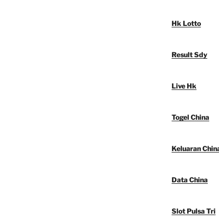
Hk Lotto
Result Sdy
Live Hk
Togel China
Keluaran Chin
Data China
Slot Pulsa Tri