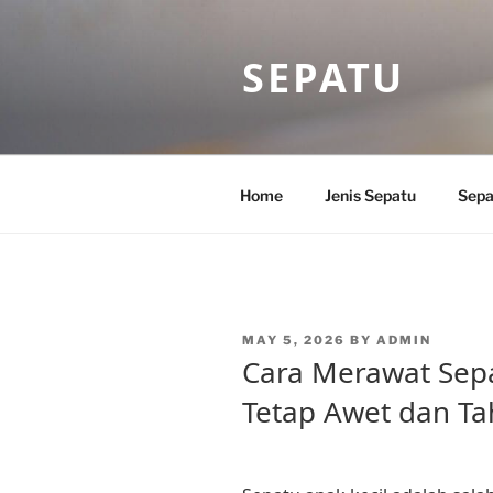
Skip
to
SEPATU
content
Home
Jenis Sepatu
Sepa
POSTED
MAY 5, 2026
BY
ADMIN
ON
Cara Merawat Sepa
Tetap Awet dan T