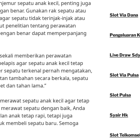
emur sepatu anak kecil, penting juga
an benar. Gunakan rak sepatu atau
Slot Via Dana
ar sepatu tidak terinjak-injak atau
ut penelitian tentang perawatan
dengan benar dapat memperpanjang
Pengeluaran 
sesekali memberikan perawatan
Live Draw Sd
elapis agar sepatu anak kecil tetap
ner sepatu terkenal pernah mengatakan,
Slot Via Pulsa
an tambahan secara berkala, sepatu
et dan tahan lama.”
Slot Pulsa
a merawat sepatu anak kecil agar tetap
 merawat sepatu dengan baik, Anda
n anak tetap rapi, tetapi juga
Syair Hk
k membeli sepatu baru. Semoga
Slot Telkomse