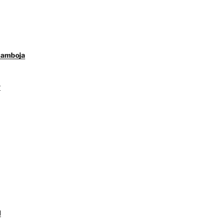
Kamboja
y
l