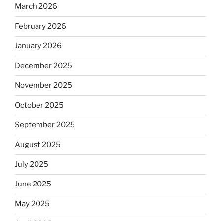
March 2026
February 2026
January 2026
December 2025
November 2025
October 2025
September 2025
August 2025
July 2025
June 2025
May 2025