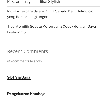
Pakaianmu agar Terlihat Stylish
Inovasi Terbaru dalam Dunia Sepatu Kain: Teknologi
yang Ramah Lingkungan
Tips Memilih Sepatu Keren yang Cocok dengan Gaya
Fashionmu
Recent Comments
No comments to show.
Slot Via Dana
Pengeluaran Kamboja