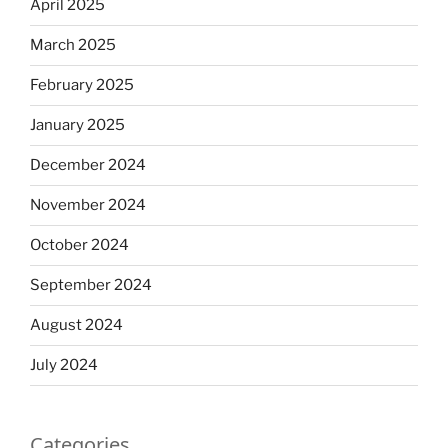
April 2025
March 2025
February 2025
January 2025
December 2024
November 2024
October 2024
September 2024
August 2024
July 2024
Categories