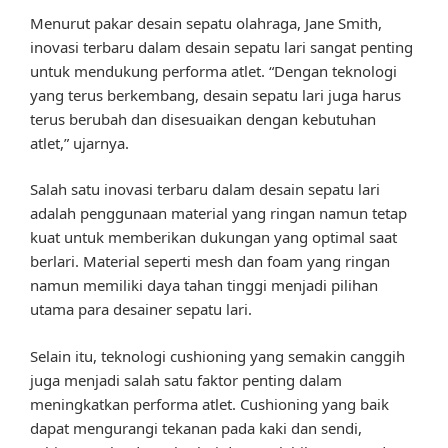
Menurut pakar desain sepatu olahraga, Jane Smith,
inovasi terbaru dalam desain sepatu lari sangat penting
untuk mendukung performa atlet. “Dengan teknologi
yang terus berkembang, desain sepatu lari juga harus
terus berubah dan disesuaikan dengan kebutuhan
atlet,” ujarnya.
Salah satu inovasi terbaru dalam desain sepatu lari
adalah penggunaan material yang ringan namun tetap
kuat untuk memberikan dukungan yang optimal saat
berlari. Material seperti mesh dan foam yang ringan
namun memiliki daya tahan tinggi menjadi pilihan
utama para desainer sepatu lari.
Selain itu, teknologi cushioning yang semakin canggih
juga menjadi salah satu faktor penting dalam
meningkatkan performa atlet. Cushioning yang baik
dapat mengurangi tekanan pada kaki dan sendi,