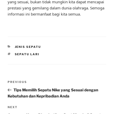
yang sesuai, bukan tidak mungkin kita dapat mencapai
prestasi yang gemilang dalam dunia olahraga. Semoga
informasi ini bermanfaat bagi kita semua.
CATEGORIES
JENIS SEPATU
TAGS
SEPATU LARI
Post
Previous
PREVIOUS
navigation
Post
Tips Memilih Sepatu Nike yang Sesuai dengan
Kebutuhan dan Kepribadian Anda
Next
NEXT
Post