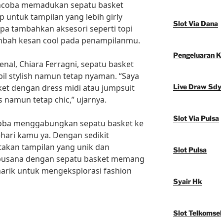
mencoba memadukan sepatu basket
 untuk tampilan yang lebih girly
Slot Via Dana
upa tambahkan aksesori seperti topi
mbah kesan cool pada penampilanmu.
Pengeluaran 
nal, Chiara Ferragni, sepatu basket
il stylish namun tetap nyaman. “Saya
t dengan dress midi atau jumpsuit
Live Draw Sd
s namun tetap chic,” ujarnya.
Slot Via Pulsa
coba menggabungkan sepatu basket ke
hari kamu ya. Dengan sedikit
ptakan tampilan yang unik dan
Slot Pulsa
rbusana dengan sepatu basket memang
narik untuk mengeksplorasi fashion
Syair Hk
Slot Telkomse