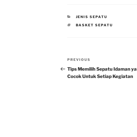
CATEGORIES
JENIS SEPATU
TAGS
BASKET SEPATU
Post
Previous
PREVIOUS
navigation
Post
Tips Memilih Sepatu Idaman y
Cocok Untuk Setiap Kegiatan