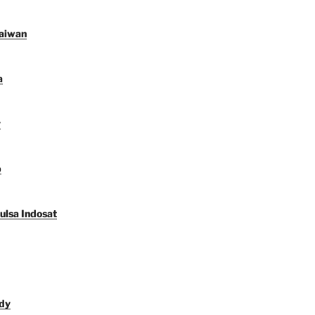
Taiwan
a
y
p
ulsa Indosat
dy