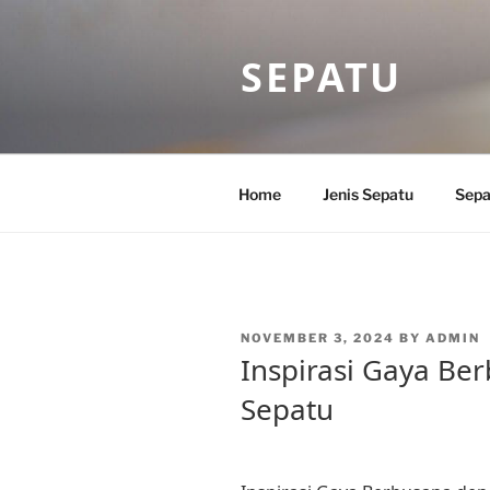
Skip
to
SEPATU
content
Home
Jenis Sepatu
Sepa
POSTED
NOVEMBER 3, 2024
BY
ADMIN
ON
Inspirasi Gaya Be
Sepatu