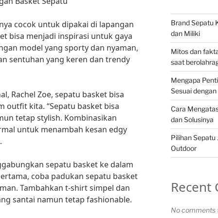
ngan Basket Sepatu
Brand Sepatu K
nya cocok untuk dipakai di lapangan
dan Miliki
et bisa menjadi inspirasi untuk gaya
engan model yang sporty dan nyaman,
Mitos dan fakt
an sentuhan yang keren dan trendy
saat berolahra
Mengapa Penti
Sesuai dengan
al, Rachel Zoe, sepatu basket bisa
 outfit kita. “Sepatu basket bisa
Cara Mengatas
un tetap stylish. Kombinasikan
dan Solusinya
ormal untuk menambah kesan edgy
Pilihan Sepatu 
.
Outdoor
nggabungkan sepatu basket ke dalam
Pertama, coba padukan sepatu basket
Recent
man. Tambahkan t-shirt simpel dan
ang santai namun tetap fashionable.
No comments t