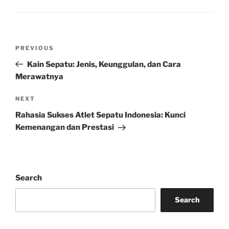
Post
Previous
PREVIOUS
navigation
Post
Kain Sepatu: Jenis, Keunggulan, dan Cara
Merawatnya
Next
NEXT
Post
Rahasia Sukses Atlet Sepatu Indonesia: Kunci
Kemenangan dan Prestasi
Search
Search