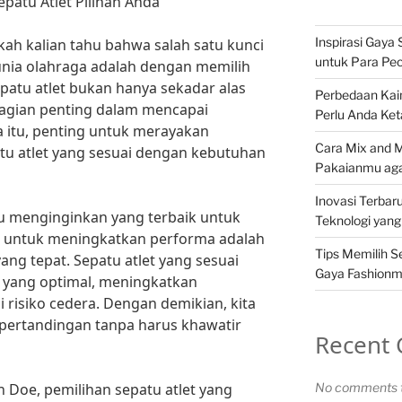
patu Atlet Pilihan Anda
Inspirasi Gaya
kah kalian tahu bahwa salah satu kunci
untuk Para Pec
unia olahraga adalah dengan memilih
sepatu atlet bukan hanya sekadar alas
Perbedaan Kain 
bagian penting dalam mencapai
Perlu Anda Ket
a itu, penting untuk merayakan
Cara Mix and 
tu atlet yang sesuai dengan kebutuhan
Pakaianmu agar
Inovasi Terbar
ntu menginginkan yang terbaik untuk
Teknologi yan
ra untuk meningkatkan performa adalah
Tips Memilih 
ang tepat. Sepatu atlet yang sesuai
Gaya Fashion
yang optimal, meningkatkan
isiko cedera. Dengan demikian, kita
 pertandingan tanpa harus khawatir
Recent
hn Doe, pemilihan sepatu atlet yang
No comments t