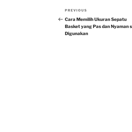
Post
Previous
PREVIOUS
navigation
Post
Cara Memilih Ukuran Sepatu
Basket yang Pas dan Nyaman 
Digunakan