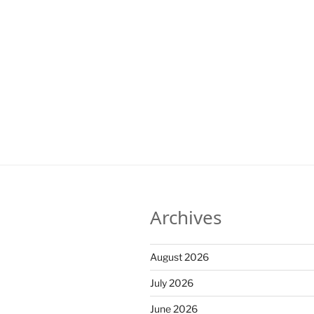
Archives
August 2026
July 2026
June 2026