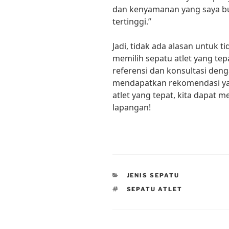
dan kenyamanan yang saya bu
tertinggi.”
Jadi, tidak ada alasan untuk 
memilih sepatu atlet yang tep
referensi dan konsultasi deng
mendapatkan rekomendasi yan
atlet yang tepat, kita dapat m
lapangan!
CATEGORIES
JENIS SEPATU
TAGS
SEPATU ATLET