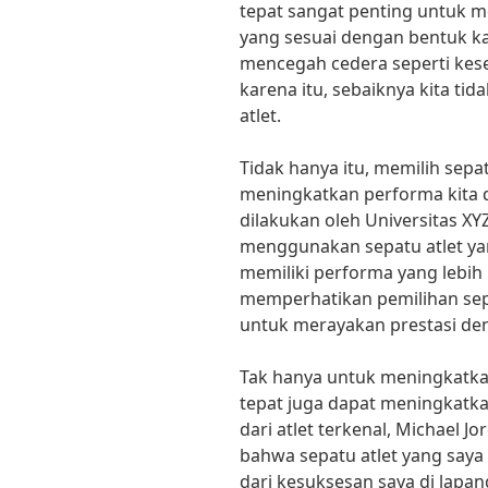
tepat sangat penting untuk m
yang sesuai dengan bentuk k
mencegah cedera seperti kesel
karena itu, sebaiknya kita t
atlet.
Tidak hanya itu, memilih sepat
meningkatkan performa kita d
dilakukan oleh Universitas 
menggunakan sepatu atlet ya
memiliki performa yang lebih
memperhatikan pemilihan sepat
untuk merayakan prestasi den
Tak hanya untuk meningkatkan
tepat juga dapat meningkatkan
dari atlet terkenal, Michael 
bahwa sepatu atlet yang say
dari kesuksesan saya di lap