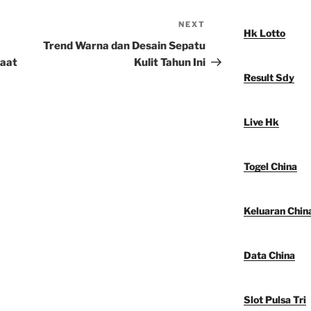
NEXT
Next
Hk Lotto
Post
Trend Warna dan Desain Sepatu
saat
Kulit Tahun Ini
Result Sdy
Live Hk
Togel China
Keluaran Chin
Data China
Slot Pulsa Tri