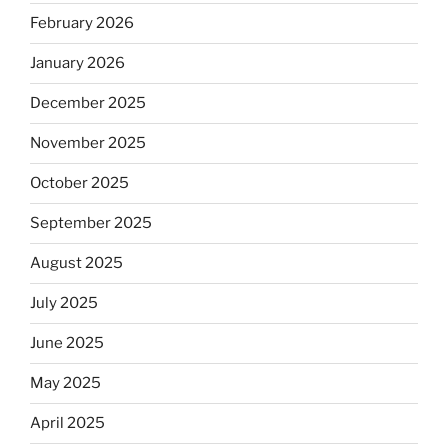
February 2026
January 2026
December 2025
November 2025
October 2025
September 2025
August 2025
July 2025
June 2025
May 2025
April 2025