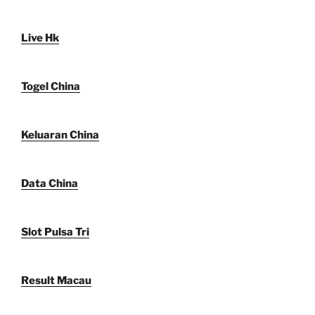
Live Hk
Togel China
Keluaran China
Data China
Slot Pulsa Tri
Result Macau