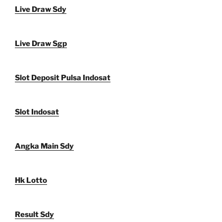
Live Draw Sdy
Live Draw Sgp
Slot Deposit Pulsa Indosat
Slot Indosat
Angka Main Sdy
Hk Lotto
Result Sdy