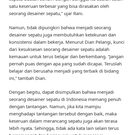
satu keseruan terbesar yang bisa dirasakan oleh
seorang desainer sepatu,” ujar Rani.
Namun, tidak dipungkiri bahwa menjadi seorang
desainer sepatu juga membutuhkan ketekunan dan
konsistensi dalam bekerja. Menurut Dian Pelangi, kunci
dari kesuksesan seorang desainer sepatu adalah
kemauan untuk terus belajar dan berkembang. “Jangan
pernah puas dengan apa yang sudah dicapai. Teruslah
belajar dan berusaha menjadi yang terbaik di bidang
ini,” tambah Dian.
Dengan begitu, dapat disimpulkan bahwa menjadi
seorang desainer sepatu di Indonesia memang penuh
dengan tantangan. Namun, jika kita mampu
menghadapi tantangan tersebut dengan baik, maka
keseruan dalam merancang sepatu juga akan terasa
lebih nyata. Sehingga, tidak ada kata lain selain terus