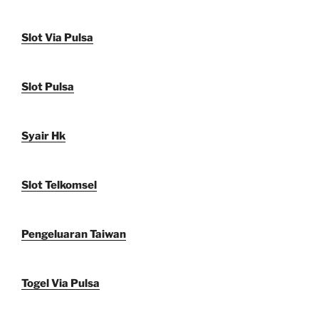
Slot Via Pulsa
Slot Pulsa
Syair Hk
Slot Telkomsel
Pengeluaran Taiwan
Togel Via Pulsa