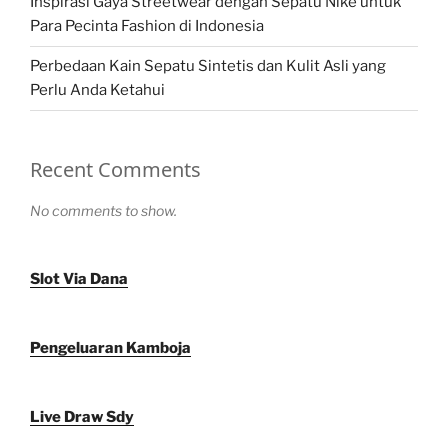
Inspirasi Gaya Streetwear dengan Sepatu Nike untuk
Para Pecinta Fashion di Indonesia
Perbedaan Kain Sepatu Sintetis dan Kulit Asli yang
Perlu Anda Ketahui
Recent Comments
No comments to show.
Slot Via Dana
Pengeluaran Kamboja
Live Draw Sdy