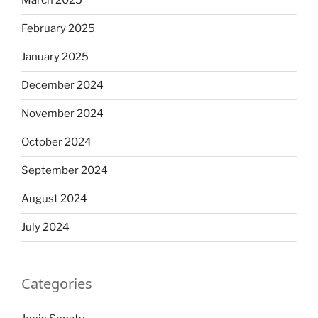
March 2025
February 2025
January 2025
December 2024
November 2024
October 2024
September 2024
August 2024
July 2024
Categories