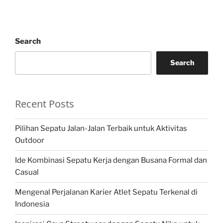
Search
Search
Recent Posts
Pilihan Sepatu Jalan-Jalan Terbaik untuk Aktivitas
Outdoor
Ide Kombinasi Sepatu Kerja dengan Busana Formal dan
Casual
Mengenal Perjalanan Karier Atlet Sepatu Terkenal di
Indonesia