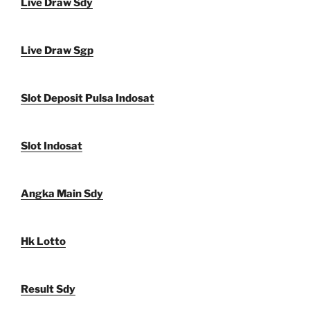
Live Draw Sdy
Live Draw Sgp
Slot Deposit Pulsa Indosat
Slot Indosat
Angka Main Sdy
Hk Lotto
Result Sdy