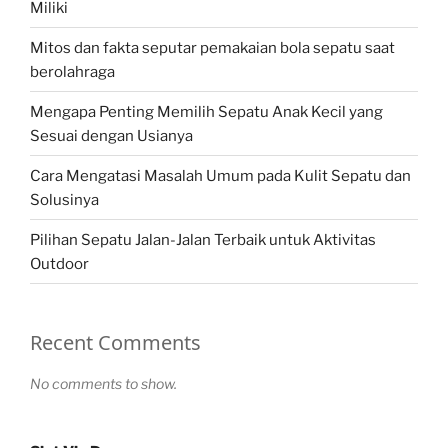
Miliki
Mitos dan fakta seputar pemakaian bola sepatu saat
berolahraga
Mengapa Penting Memilih Sepatu Anak Kecil yang
Sesuai dengan Usianya
Cara Mengatasi Masalah Umum pada Kulit Sepatu dan
Solusinya
Pilihan Sepatu Jalan-Jalan Terbaik untuk Aktivitas
Outdoor
Recent Comments
No comments to show.