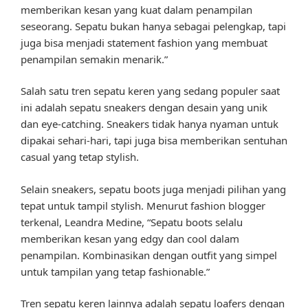
memberikan kesan yang kuat dalam penampilan
seseorang. Sepatu bukan hanya sebagai pelengkap, tapi
juga bisa menjadi statement fashion yang membuat
penampilan semakin menarik.”
Salah satu tren sepatu keren yang sedang populer saat
ini adalah sepatu sneakers dengan desain yang unik
dan eye-catching. Sneakers tidak hanya nyaman untuk
dipakai sehari-hari, tapi juga bisa memberikan sentuhan
casual yang tetap stylish.
Selain sneakers, sepatu boots juga menjadi pilihan yang
tepat untuk tampil stylish. Menurut fashion blogger
terkenal, Leandra Medine, “Sepatu boots selalu
memberikan kesan yang edgy dan cool dalam
penampilan. Kombinasikan dengan outfit yang simpel
untuk tampilan yang tetap fashionable.”
Tren sepatu keren lainnya adalah sepatu loafers dengan