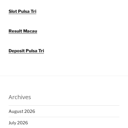
Slot Pulsa Tri
Result Macau
Deposit Pulsa Tri
Archives
August 2026
July 2026