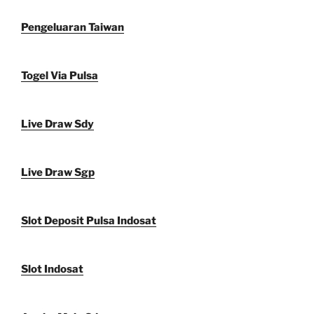
Pengeluaran Taiwan
Togel Via Pulsa
Live Draw Sdy
Live Draw Sgp
Slot Deposit Pulsa Indosat
Slot Indosat