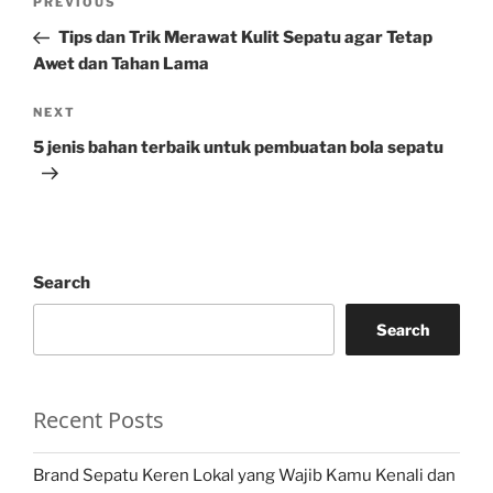
Previous
PREVIOUS
navigation
Post
Tips dan Trik Merawat Kulit Sepatu agar Tetap
Awet dan Tahan Lama
Next
NEXT
Post
5 jenis bahan terbaik untuk pembuatan bola sepatu
Search
Search
Recent Posts
Brand Sepatu Keren Lokal yang Wajib Kamu Kenali dan